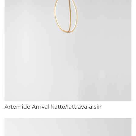
Artemide Arrival katto/lattiavalaisin