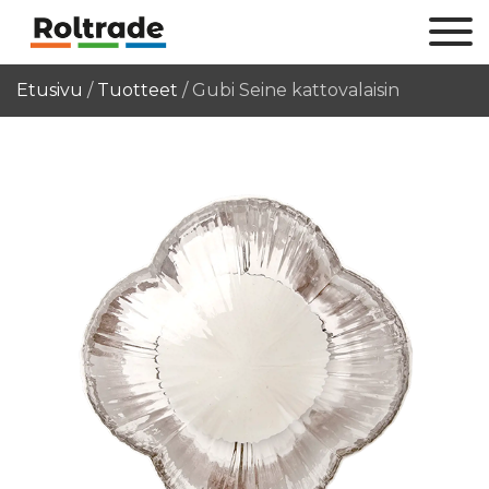
Etusivu
/
Tuotteet
/
Gubi Seine kattovalaisin