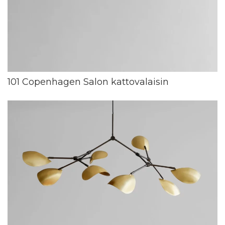
101 Copenhagen Salon kattovalaisin