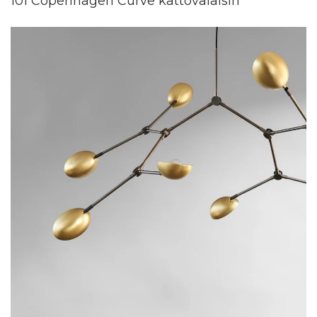
101 Copenhagen Curve kattovalaisin