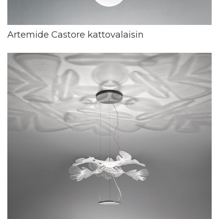
Artemide Castore kattovalaisin