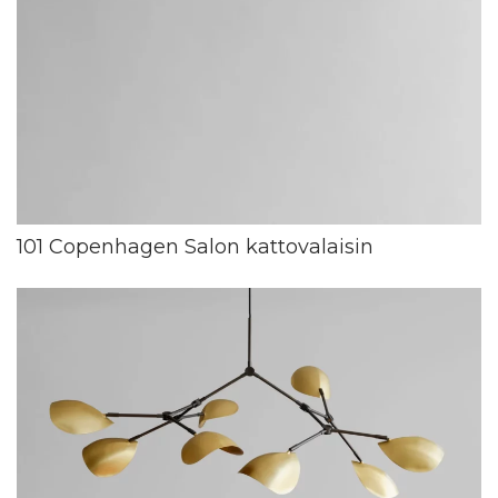
101 Copenhagen Salon kattovalaisin