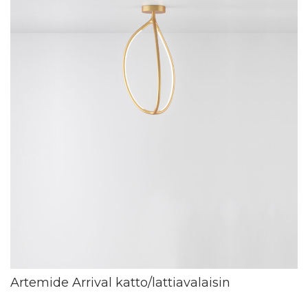
Artemide Arrival katto/lattiavalaisin