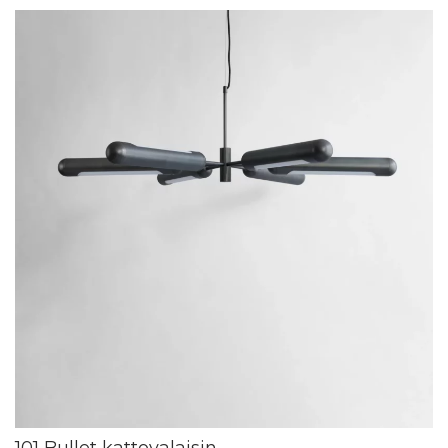
101 Bullet kattovalaisin