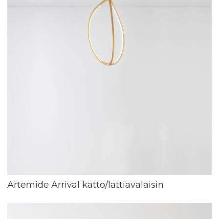
Artemide Arrival katto/lattiavalaisin