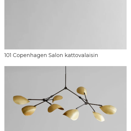
101 Copenhagen Salon kattovalaisin