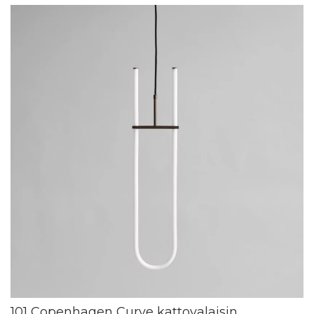
101 Copenhagen Curve kattovalaisin