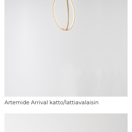
Artemide Arrival katto/lattiavalaisin