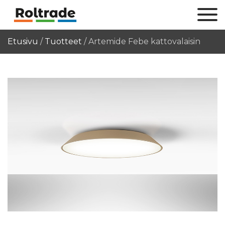
Etusivu
/
Tuotteet
/
Artemide Febe kattovalaisin