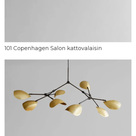
101 Copenhagen Salon kattovalaisin