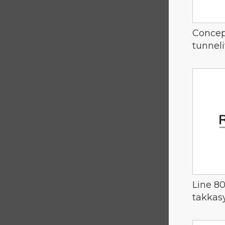
Concep
tunnel
Line 8
takkas