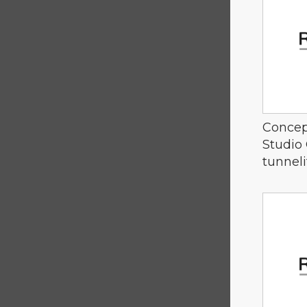
Concep
Studio
tunnel