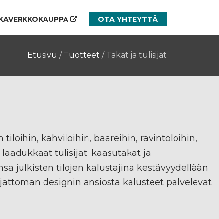
KAVERKKOKAUPPA
OTA YHTEYTTÄ
Etusivu
/
Tuotteet
/
Takat ja tulisijat
 tiloihin, kahviloihin, baareihin, ravintoloihin,
laadukkaat tulisijat, kaasutakat ja
 julkisten tilojen kalustajina kestävyydellään
attoman designin ansiosta kalusteet palvelevat