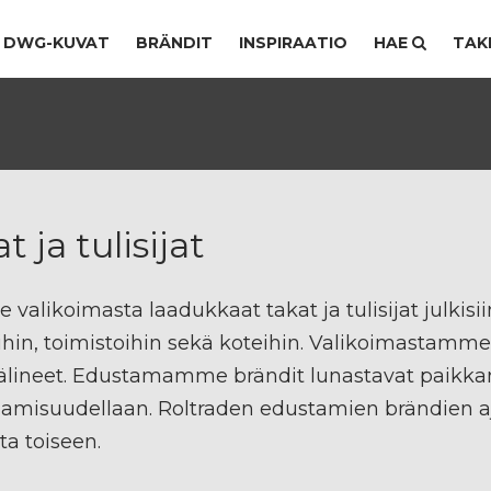
DWG-KUVAT
BRÄNDIT
INSPIRAATIO
HAE
TAK
t ja tulisijat
e valikoimasta laadukkaat takat ja tulisijat julkisiin
ihin, toimistoihin sekä koteihin. Valikoimastamme 
älineet. Edustamamme brändit lunastavat paikkansa
aamisuudellaan. Roltraden edustamien brändien aj
a toiseen.