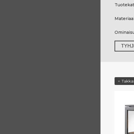
Tuotekat
Materiaal
Ominais
TYHJ
Takka