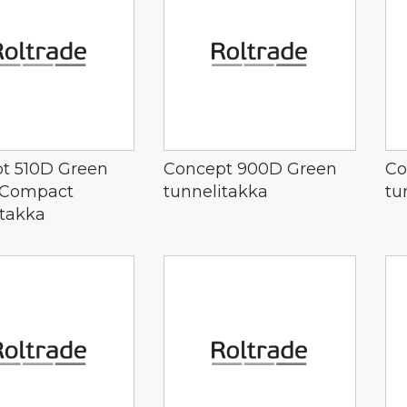
t 510D Green
Concept 900D Green
Co
 Compact
tunnelitakka
tu
itakka