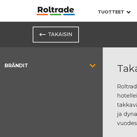
TUOTTEET
TAKAISIN
Taka
BRÄNDIT
Roltrad
hotelle
takkav
ja dyn
vuodest