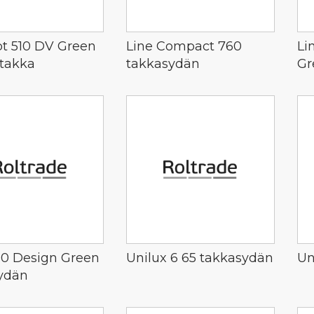
t 510 DV Green
Line Compact 760
Li
itakka
takkasydän
Gr
00 Design Green
Unilux 6 65 takkasydän
Un
ydän