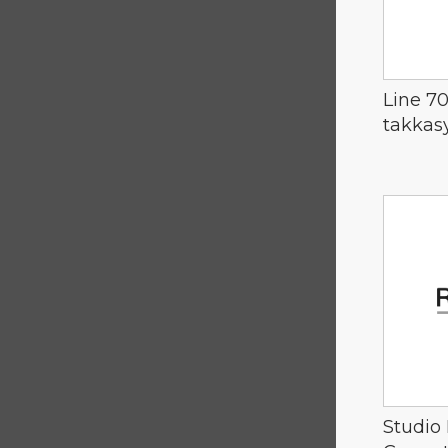
Line 7
takkas
Studio 