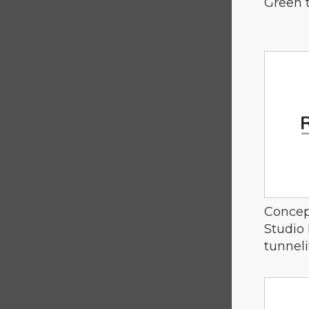
Green 
Concep
Studio 
tunnel