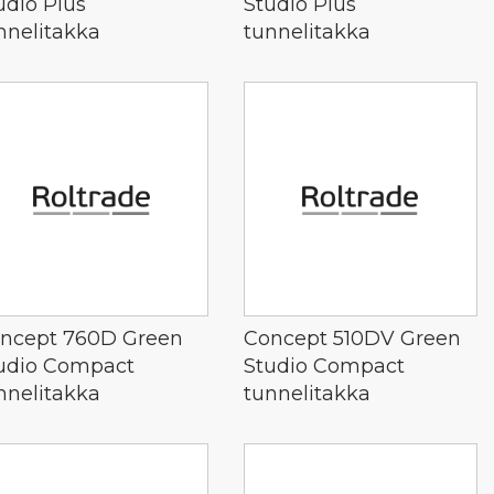
udio Plus
Studio Plus
nnelitakka
tunnelitakka
ncept 760D Green
Concept 510DV Green
udio Compact
Studio Compact
nnelitakka
tunnelitakka