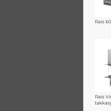
Rais 60
Rais Vi
takkas