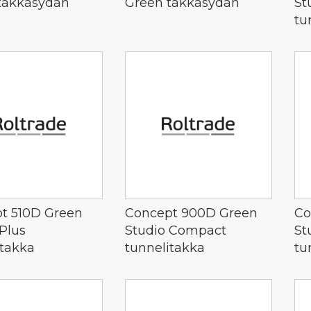
takkasydän
Green takkasydän
St
tu
t 510D Green
Concept 900D Green
Co
Plus
Studio Compact
St
itakka
tunnelitakka
tu