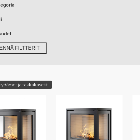
egoria
i
uudet
ENNÄ FILTTERIT
sydämet ja takkakasetit