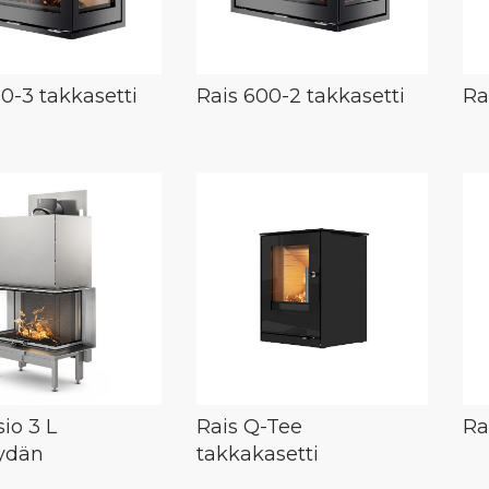
0-3 takkasetti
Rais 600-2 takkasetti
Ra
sio 3 L
Rais Q-Tee
Ra
ydän
takkakasetti