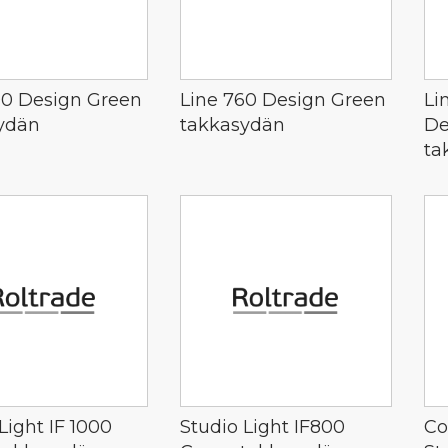
00 Design Green
Line 760 Design Green
Li
ydän
takkasydän
De
ta
Light IF 1000
Studio Light IF800
Co