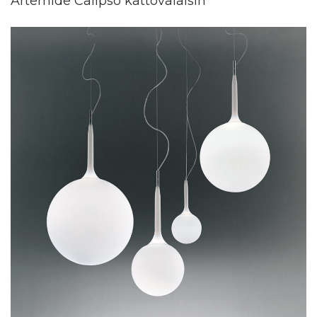
Artemide Calipso kattovalaisin