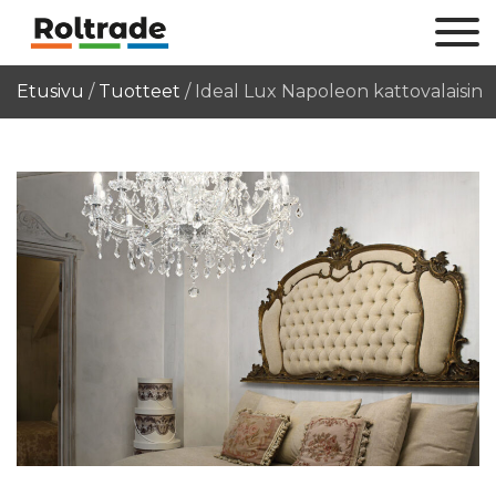
Etusivu
/
Tuotteet
/
Ideal Lux Napoleon kattovalaisin