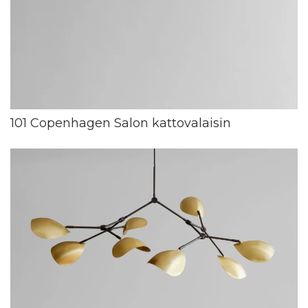
101 Copenhagen Salon kattovalaisin