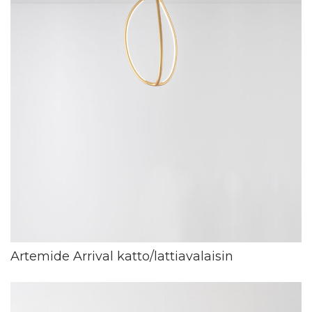
Artemide Arrival katto/lattiavalaisin