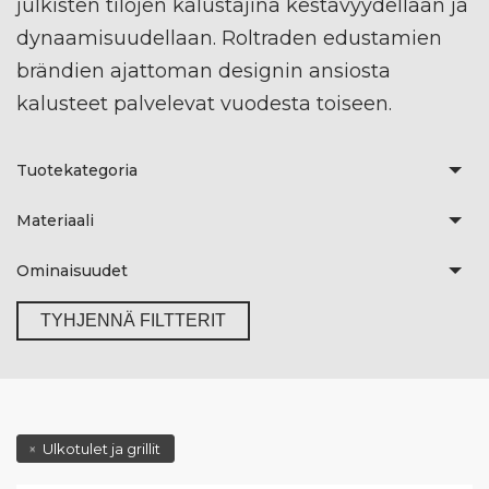
julkisten tilojen kalustajina kestävyydellään ja
dynaamisuudellaan. Roltraden edustamien
brändien ajattoman designin ansiosta
kalusteet palvelevat vuodesta toiseen.
Tuotekategoria
Materiaali
Ominaisuudet
TYHJENNÄ FILTTERIT
Ulkotulet ja grillit