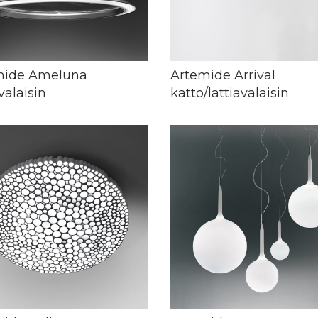
mide Ameluna
Artemide Arrival
valaisin
katto/lattiavalaisin