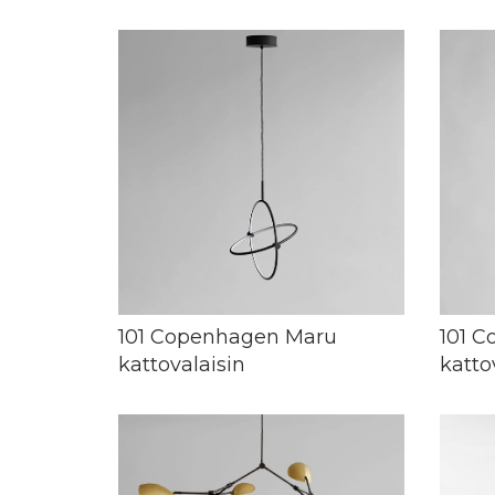
101 Copenhagen Maru
101 C
kattovalaisin
katto