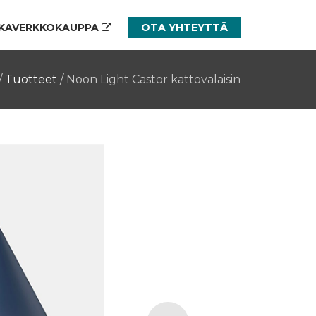
KAVERKKOKAUPPA
OTA YHTEYTTÄ
/
Tuotteet
/
Noon Light Castor kattovalaisin