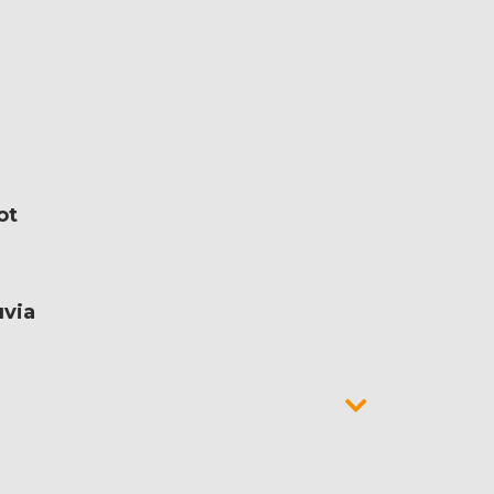
ot
uvia