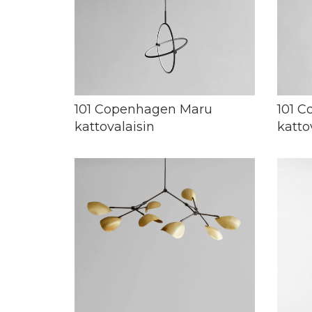
101 Copenhagen Maru
101 C
kattovalaisin
katto