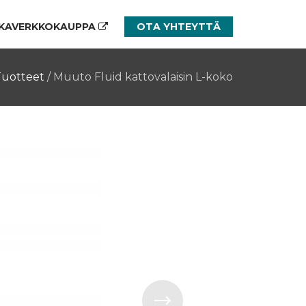
KAVERKKOKAUPPA
OTA YHTEYTTÄ
Tuotteet
/
Muuto Fluid kattovalaisin L-koko