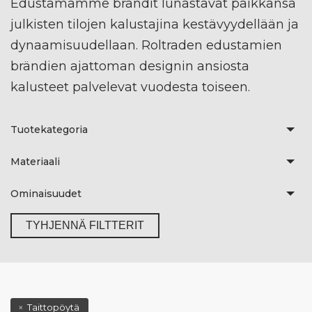
Edustamamme brändit lunastavat paikkansa
julkisten tilojen kalustajina kestävyydellään ja
dynaamisuudellaan. Roltraden edustamien
brändien ajattoman designin ansiosta
kalusteet palvelevat vuodesta toiseen.
Tuotekategoria
Materiaali
Ominaisuudet
TYHJENNÄ FILTTERIT
Taittopöytä