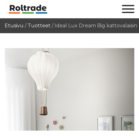
Etusivu
/
Tuotteet
/
Ideal Lux Dream Big kattovalaisin