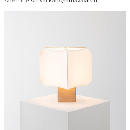
Artemide Arrival katto/lattiavalaisin