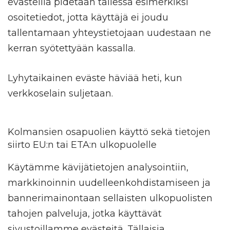
evästeillä pidetään tallessa esimerkiksi
osoitetiedot, jotta käyttäjä ei joudu
tallentamaan yhteystietojaan uudestaan ne
kerran syötettyään kassalla.
Lyhytaikainen eväste häviää heti, kun
verkkoselain suljetaan.
Kolmansien osapuolien käyttö sekä tietojen
siirto EU:n tai ETA:n ulkopuolelle
Käytämme kävijätietojen analysointiin,
markkinoinnin uudelleenkohdistamiseen ja
bannerimainontaan sellaisten ulkopuolisten
tahojen palveluja, jotka käyttävät
sivustoillamme evästeitä. Tällaisia