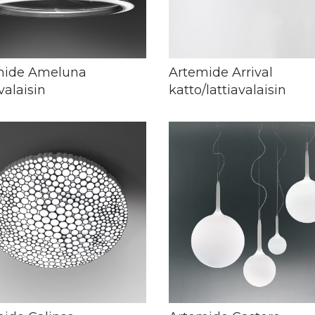
mide Ameluna
Artemide Arrival
valaisin
katto/lattiavalaisin