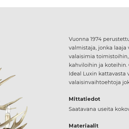
Vuonna 1974 perustettu,
valmistaja, jonka laaja
valaisimia toimistoihin, j
kahviloihin ja koteihi
Ideal Luxin kattavasta 
valaisinvaihtoehtoja jo
Mittatiedot
Saatavana useita koko
Materiaalit