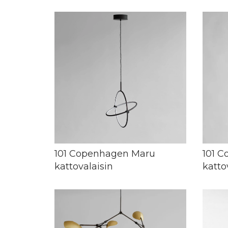
101 Copenhagen Maru
101 C
kattovalaisin
katto