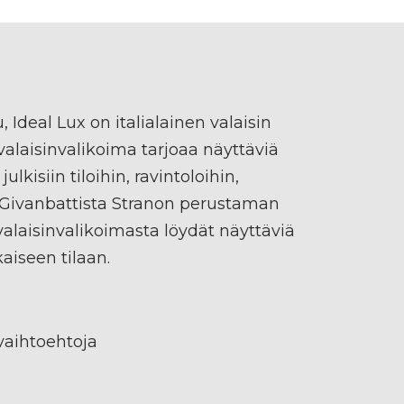
 Ideal Lux on italialainen valaisin
 valaisinvalikoima tarjoaa näyttäviä
ulkisiin tiloihin, ravintoloihin,
n. Givanbattista Stranon perustaman
valaisinvalikoimasta löydät näyttäviä
kaiseen tilaan.
vaihtoehtoja