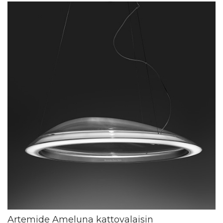
Artemide Ameluna kattovalaisin