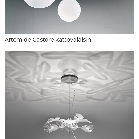
Artemide Castore kattovalaisin