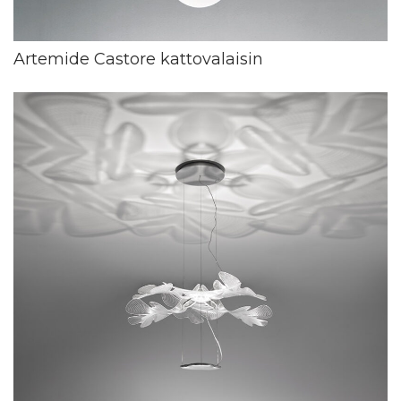
Artemide Castore kattovalaisin