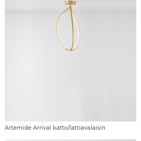
Artemide Arrival katto/lattiavalaisin