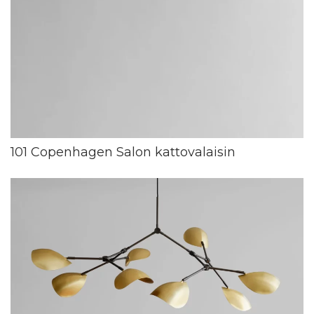
101 Copenhagen Salon kattovalaisin