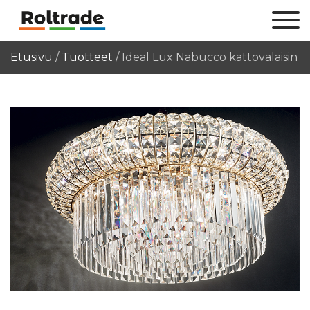
Etusivu
/
Tuotteet
/
Ideal Lux Nabucco kattovalaisin