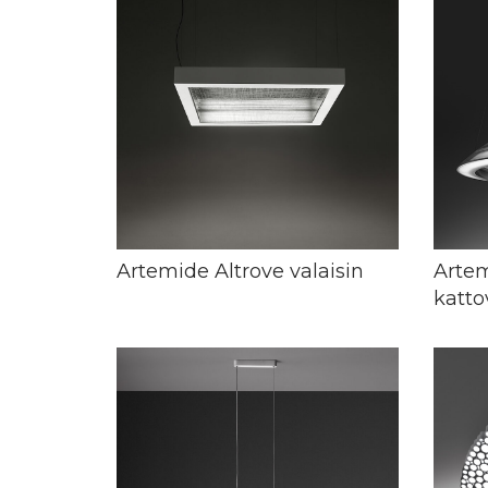
Artemide Altrove valaisin
Arte
katto