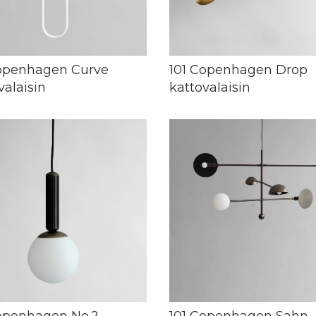
Copenhagen Curve
101 Copenhagen Drop
valaisin
kattovalaisin
openhagen No.2
101 Copenhagen Sahn