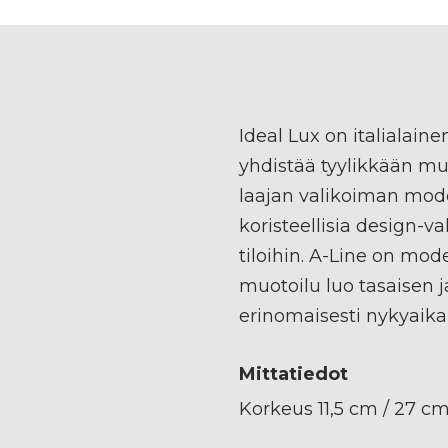
Ideal Lux on italialaine
yhdistää tyylikkään muo
laajan valikoiman mod
koristeellisia design-val
tiloihin. A-Line on mode
muotoilu luo tasaisen j
erinomaisesti nykyaikais
Mittatiedot
Korkeus 11,5 cm / 27 c