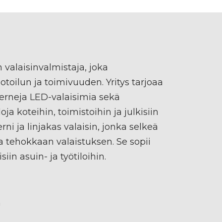
n valaisinvalmistaja, joka
toilun ja toimivuuden. Yritys tarjoaa
erneja LED-valaisimia sekä
oja koteihin, toimistoihin ja julkisiin
rni ja linjakas valaisin, jonka selkeä
a tehokkaan valaistuksen. Se sopii
iin asuin- ja työtiloihin.
m