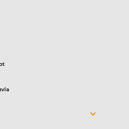
ot
uvia