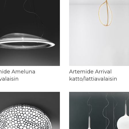
mide Ameluna
Artemide Arrival
valaisin
katto/lattiavalaisin