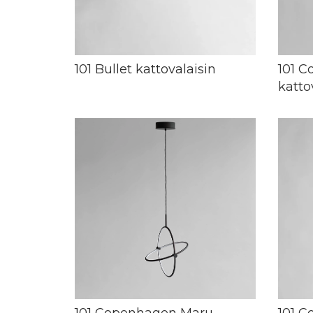
101 Bullet kattovalaisin
101 
katto
101 Copenhagen Maru
101 C