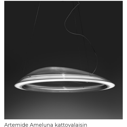
Artemide Ameluna kattovalaisin