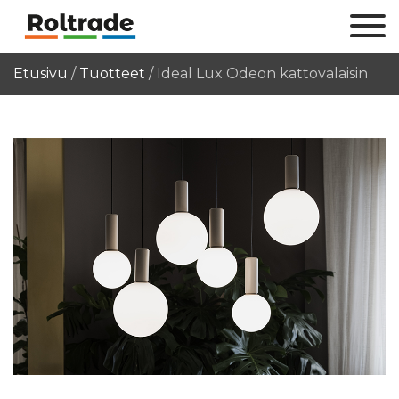
Etusivu
/
Tuotteet
/
Ideal Lux Odeon kattovalaisin