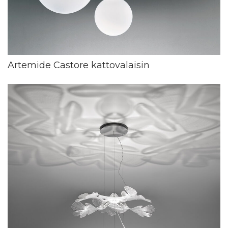
Artemide Castore kattovalaisin