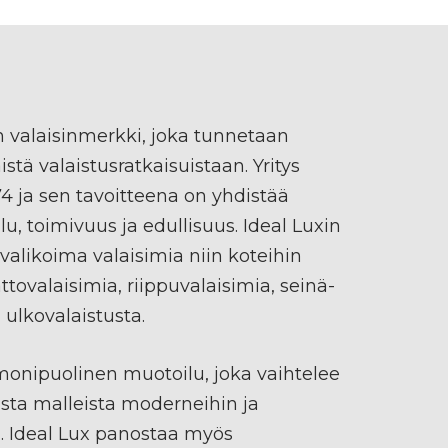
en valaisinmerkki, joka tunnetaan
istä valaistusratkaisuistaan. Yritys
4 ja sen tavoitteena on yhdistää
, toimivuus ja edullisuus. Ideal Luxin
 valikoima valaisimia niin koteihin
kattovalaisimia, riippuvalaisimia, seinä-
 ulkovalaistusta.
monipuolinen muotoilu, joka vaihtelee
sista malleista moderneihin ja
in. Ideal Lux panostaa myös