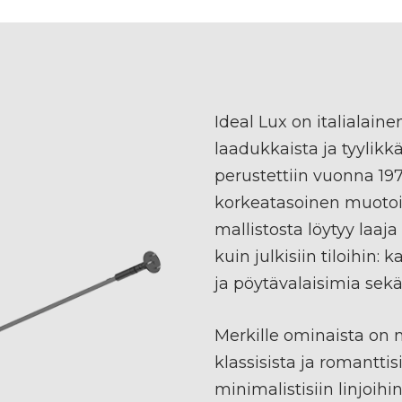
Ideal Lux on italialain
laadukkaista ja tyylikkä
perustettiin vuonna 197
korkeatasoinen muotoilu
mallistosta löytyy laaja
kuin julkisiin tiloihin: 
ja pöytävalaisimia sekä
Merkille ominaista on 
klassisista ja romantti
minimalistisiin linjoih