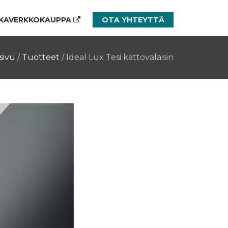
KAVERKKOKAUPPA
OTA YHTEYTTÄ
sivu
/
Tuotteet
/
Ideal Lux Tesi kattovalaisin