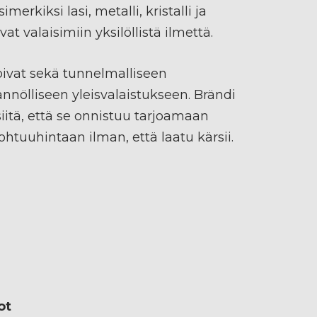
imerkiksi lasi, metalli, kristalli ja
t valaisimiin yksilöllistä ilmettä.
pivat sekä tunnelmalliseen
nnölliseen yleisvalaistukseen. Brändi
siitä, että se onnistuu tarjoamaan
ohtuuhintaan ilman, että laatu kärsii.
ot