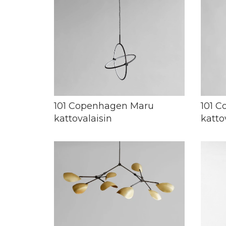
101 Copenhagen Maru
101 C
kattovalaisin
katto