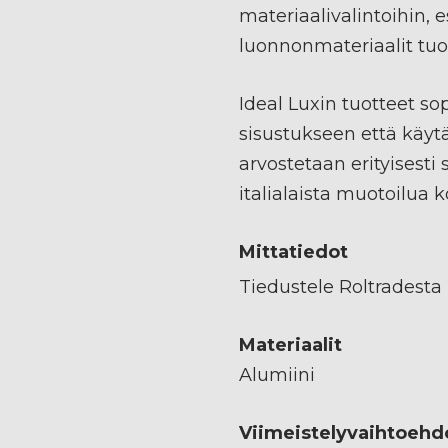
materiaalivalintoihin, es
luonnonmateriaalit tuova
Ideal Luxin tuotteet so
sisustukseen että käytä
arvostetaan erityisesti 
italialaista muotoilua k
Mittatiedot
Tiedustele Roltradesta
Materiaalit
Alumiini
Viimeistelyvaihtoehd