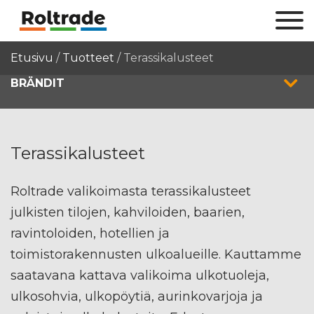
Etusivu
/
Tuotteet
/
Terassikalusteet
BRÄNDIT
Terassikalusteet
Roltrade valikoimasta terassikalusteet
julkisten tilojen, kahviloiden, baarien,
ravintoloiden, hotellien ja
toimistorakennusten ulkoalueille. Kauttamme
saatavana kattava valikoima ulkotuoleja,
ulkosohvia, ulkopöytiä, aurinkovarjoja ja