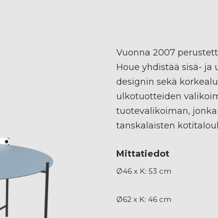
Vuonna 2007 perustett
Houe yhdistää sisä- ja
designin sekä korkealu
ulkotuotteiden valikoi
tuotevalikoiman, jonka
tanskalaisten kotitalou
Mittatiedot
Ø46 x K: 53 cm
Ø62 x K: 46 cm