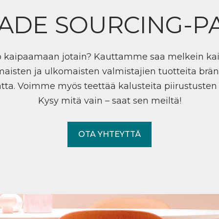
ADE SOURCING-P
ö kaipaamaan jotain? Kauttamme saa melkein ka
maisten ja ulkomaisten valmistajien tuotteita brän
tta. Voimme myös teettää kalusteita piirustuste
Kysy mitä vain – saat sen meiltä!
OTA YHTEYTTÄ