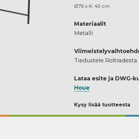
Ø76 x K: 40 cm
Materiaalit
Metalli
Viimeistelyvaihtoehd
Tiedustele Roltradesta
Lataa esite ja DWG-k
Houe
Kysy lisää tuotteesta