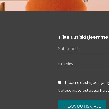
Tilaa uutiskirjeemme
Sähköposti
Etunimi
Tilaan uutiskirjeen ja h
tietosuojaselosteessa
kuva