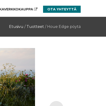
KAVERKKOKAUPPA
OTA YHTEYTTÄ
Etusivu
/
Tuotteet
/
Houe Edge pöytä