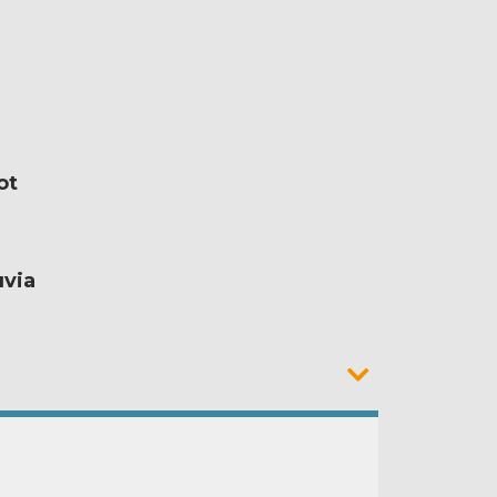
ot
uvia