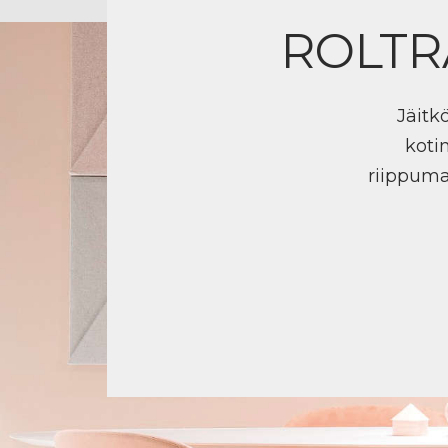
ROLTR
Jäitk
koti
riippuma