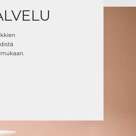
ALVELU
ikkien
distä
n mukaan.