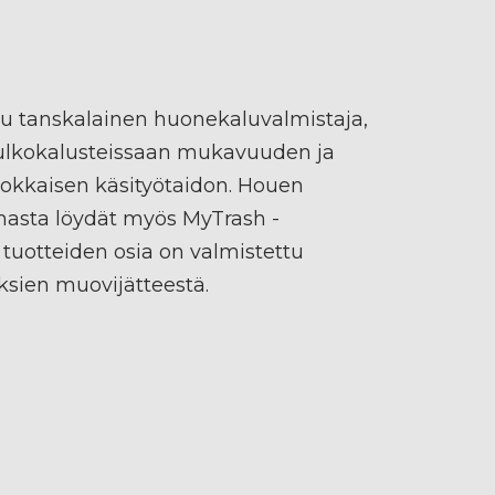
u tanskalainen huonekaluvalmistaja,
 ulkokalusteissaan mukavuuden ja
okkaisen käsityötaidon. Houen
masta löydät myös MyTrash -
 tuotteiden osia on valmistettu
ksien muovijätteestä.