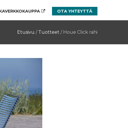
KAVERKKOKAUPPA
OTA YHTEYTTÄ
Etusivu
/
Tuotteet
/
Houe Click rahi