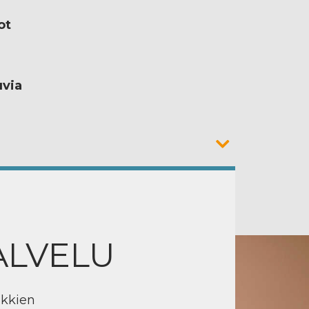
ot
uvia
ALVELU
ikkien