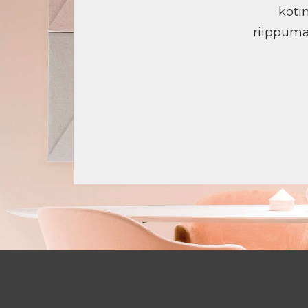
koti
riippuma