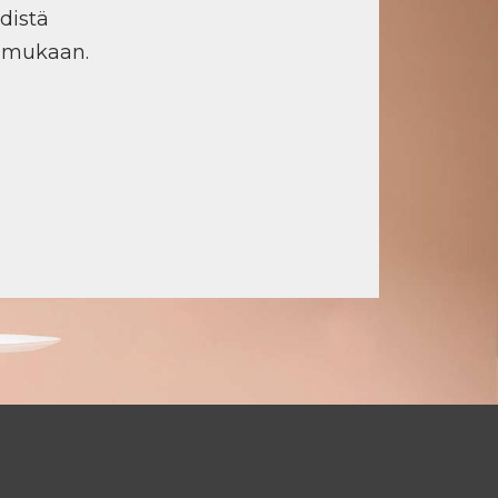
distä
n mukaan.