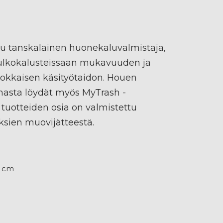
u tanskalainen huonekaluvalmistaja,
 ulkokalusteissaan mukavuuden ja
okkaisen käsityötaidon. Houen
masta löydät myös MyTrash -
 tuotteiden osia on valmistettu
ksien muovijätteestä.
,5 cm