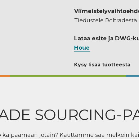
Viimeistelyvaihtoehd
Tiedustele Roltradesta
Lataa esite ja DWG-k
Houe
Kysy lisää tuotteesta
ADE SOURCING-P
ö kaipaamaan jotain? Kauttamme saa melkein ka