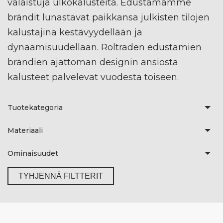
valaistuja ulkokalusteita. Edustamamme
brändit lunastavat paikkansa julkisten tilojen
kalustajina kestävyydellään ja
dynaamisuudellaan. Roltraden edustamien
brändien ajattoman designin ansiosta
kalusteet palvelevat vuodesta toiseen.
Tuotekategoria
Materiaali
Ominaisuudet
TYHJENNÄ FILTTERIT