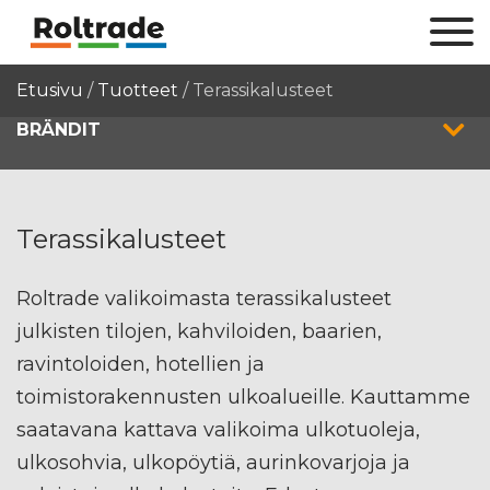
Etusivu
/
Tuotteet
/
Terassikalusteet
BRÄNDIT
Terassikalusteet
Roltrade valikoimasta terassikalusteet
julkisten tilojen, kahviloiden, baarien,
ravintoloiden, hotellien ja
toimistorakennusten ulkoalueille. Kauttamme
saatavana kattava valikoima ulkotuoleja,
ulkosohvia, ulkopöytiä, aurinkovarjoja ja