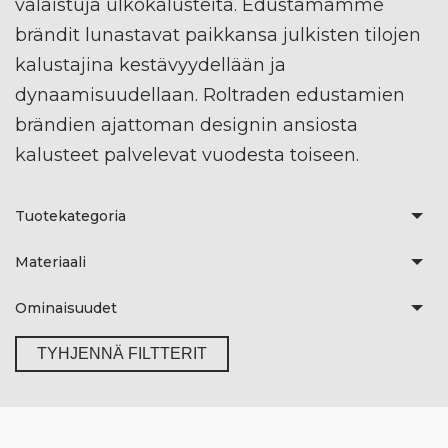
valaistuja ulkokalusteita. Edustamamme
brändit lunastavat paikkansa julkisten tilojen
kalustajina kestävyydellään ja
dynaamisuudellaan. Roltraden edustamien
brändien ajattoman designin ansiosta
kalusteet palvelevat vuodesta toiseen.
Tuotekategoria
Materiaali
Ominaisuudet
TYHJENNÄ FILTTERIT