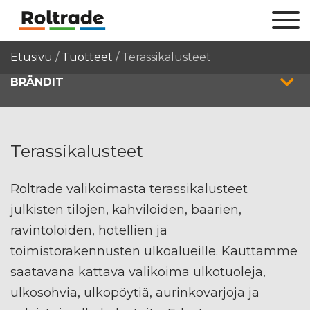
Etusivu
/
Tuotteet
/
Terassikalusteet
BRÄNDIT
Terassikalusteet
Roltrade valikoimasta terassikalusteet
julkisten tilojen, kahviloiden, baarien,
ravintoloiden, hotellien ja
toimistorakennusten ulkoalueille. Kauttamme
saatavana kattava valikoima ulkotuoleja,
ulkosohvia, ulkopöytiä, aurinkovarjoja ja