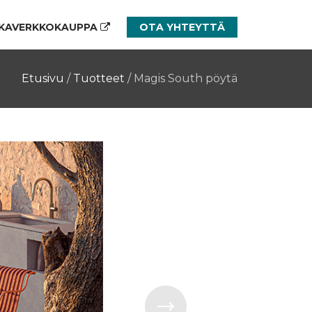
KAVERKKOKAUPPA
OTA YHTEYTTÄ
Etusivu
/
Tuotteet
/
Magis South pöytä