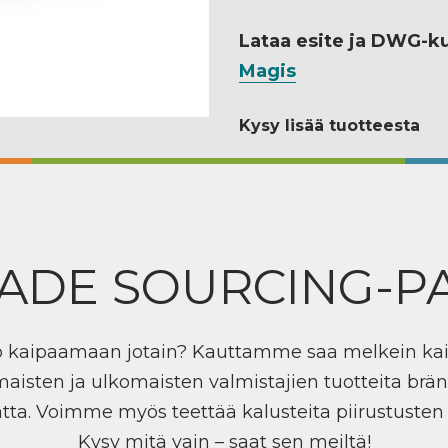
Lataa esite ja DWG-k
Magis
Kysy lisää tuotteesta
ADE SOURCING-P
ö kaipaamaan jotain? Kauttamme saa melkein ka
maisten ja ulkomaisten valmistajien tuotteita brän
tta. Voimme myös teettää kalusteita piirustuste
Kysy mitä vain – saat sen meiltä!