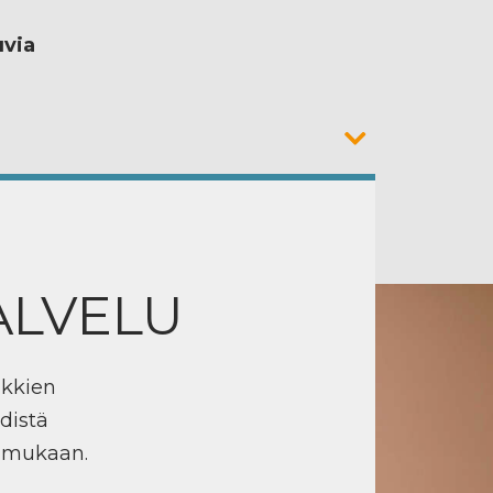
uvia
ALVELU
ikkien
distä
n mukaan.