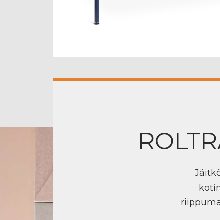
ROLTR
Jäitk
koti
riippuma