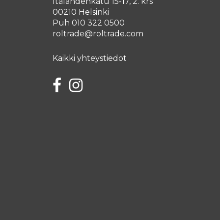
Itälahdenkatu 15-17, 2. krs
00210 Helsinki
Puh 010 322 0500
roltrade@roltrade.com
Kaikki yhteystiedot
Facebook
Instagram