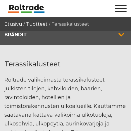
Etusivu
/
Tuotteet
/
Terassikalusteet
BRÄNDIT
Terassikalusteet
Roltrade valikoimasta terassikalusteet
julkisten tilojen, kahviloiden, baarien,
ravintoloiden, hotellien ja
toimistorakennusten ulkoalueille. Kauttamme
saatavana kattava valikoima ulkotuoleja,
ulkosohvia, ulkopöytiä, aurinkovarjoja ja