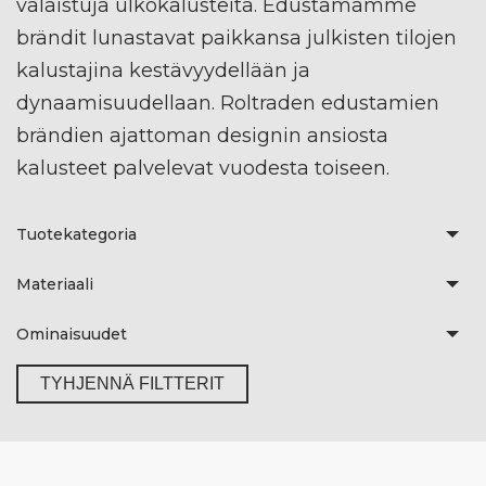
valaistuja ulkokalusteita. Edustamamme
brändit lunastavat paikkansa julkisten tilojen
kalustajina kestävyydellään ja
dynaamisuudellaan. Roltraden edustamien
brändien ajattoman designin ansiosta
kalusteet palvelevat vuodesta toiseen.
Tuotekategoria
Materiaali
Ominaisuudet
TYHJENNÄ FILTTERIT