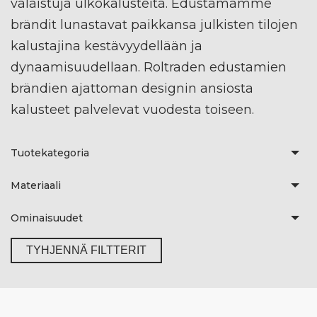
valaistuja ulkokalusteita. Edustamamme
brändit lunastavat paikkansa julkisten tilojen
kalustajina kestävyydellään ja
dynaamisuudellaan. Roltraden edustamien
brändien ajattoman designin ansiosta
kalusteet palvelevat vuodesta toiseen.
Tuotekategoria
Materiaali
Ominaisuudet
TYHJENNÄ FILTTERIT