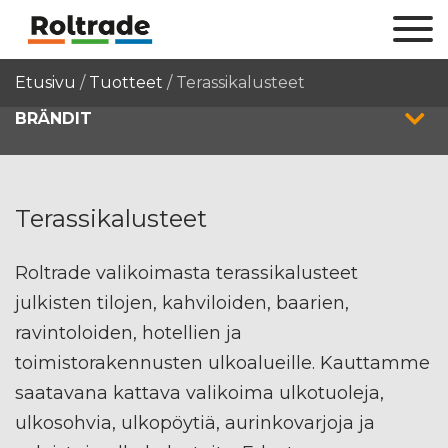
Etusivu
/
Tuotteet
/
Terassikalusteet
BRÄNDIT
Terassikalusteet
Roltrade valikoimasta terassikalusteet
julkisten tilojen, kahviloiden, baarien,
ravintoloiden, hotellien ja
toimistorakennusten ulkoalueille. Kauttamme
saatavana kattava valikoima ulkotuoleja,
ulkosohvia, ulkopöytiä, aurinkovarjoja ja