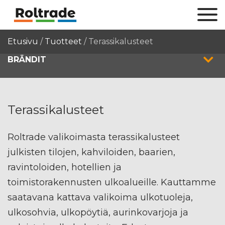
Etusivu
/
Tuotteet
/
Terassikalusteet
BRÄNDIT
Terassikalusteet
Roltrade valikoimasta terassikalusteet
julkisten tilojen, kahviloiden, baarien,
ravintoloiden, hotellien ja
toimistorakennusten ulkoalueille. Kauttamme
saatavana kattava valikoima ulkotuoleja,
ulkosohvia, ulkopöytiä, aurinkovarjoja ja