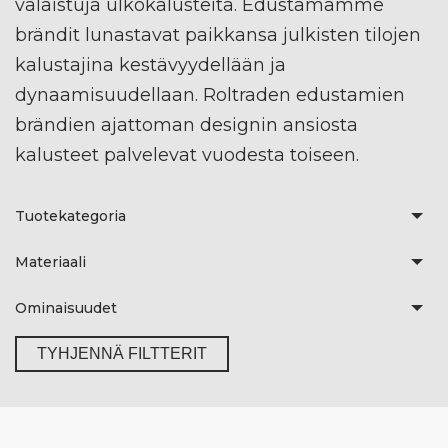
valaistuja ulkokalusteita. Edustamamme
brändit lunastavat paikkansa julkisten tilojen
kalustajina kestävyydellään ja
dynaamisuudellaan. Roltraden edustamien
brändien ajattoman designin ansiosta
kalusteet palvelevat vuodesta toiseen.
Tuotekategoria
Materiaali
Ominaisuudet
TYHJENNÄ FILTTERIT