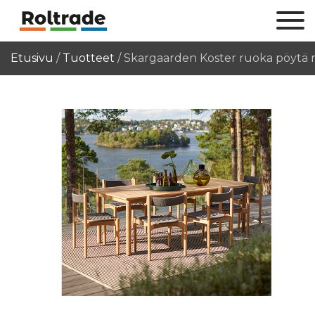
Etusivu
/
Tuotteet
/
Skargaarden Koster ruoka pöytä