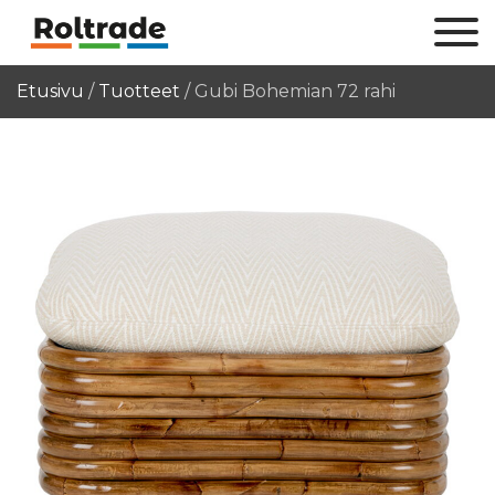
Etusivu
/
Tuotteet
/
Gubi Bohemian 72 rahi