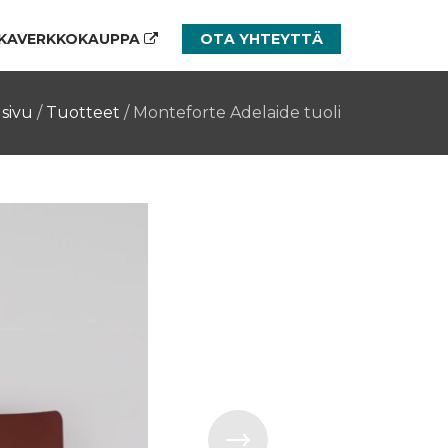
KAVERKKOKAUPPA
OTA YHTEYTTÄ
sivu
/
Tuotteet
/
Monteforte Adelaide tuoli