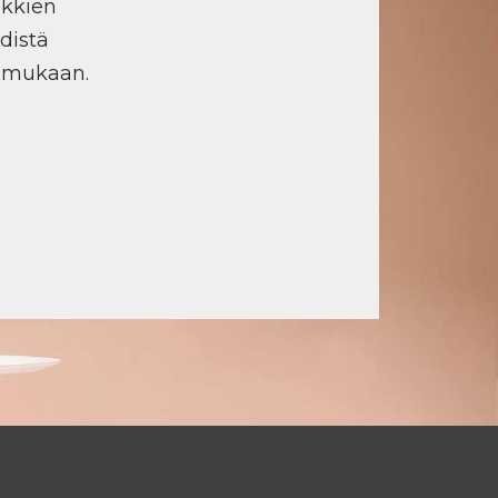
ikkien
distä
n mukaan.