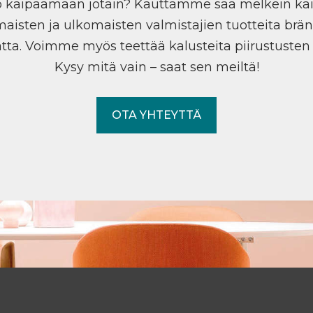
ö kaipaamaan jotain? Kauttamme saa melkein ka
maisten ja ulkomaisten valmistajien tuotteita brän
tta. Voimme myös teettää kalusteita piirustuste
Kysy mitä vain – saat sen meiltä!
OTA YHTEYTTÄ