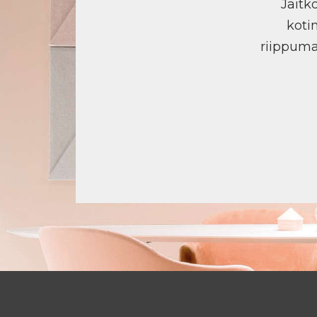
Jäitk
koti
riippuma