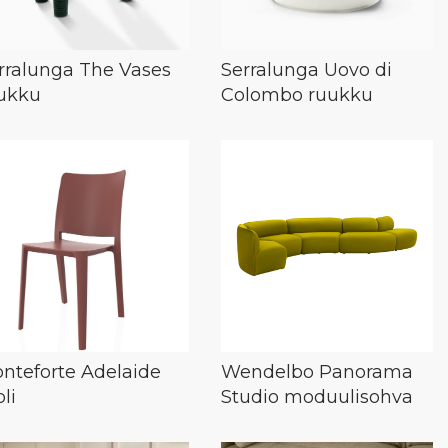
rralunga The Vases
Serralunga Uovo di
ukku
Colombo ruukku
nteforte Adelaide
Wendelbo Panorama
li
Studio moduulisohva