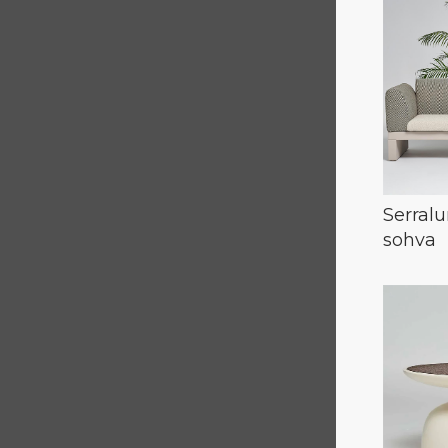
Serralu
sohva