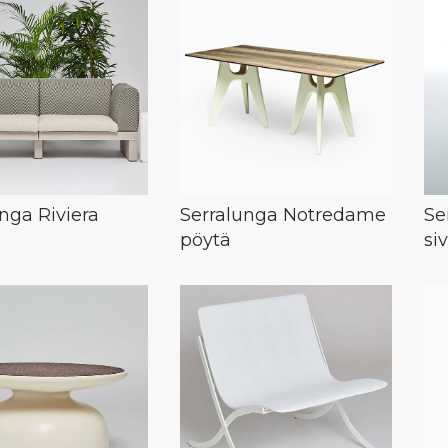
nga Riviera
Serralunga Notredame
Se
pöytä
si