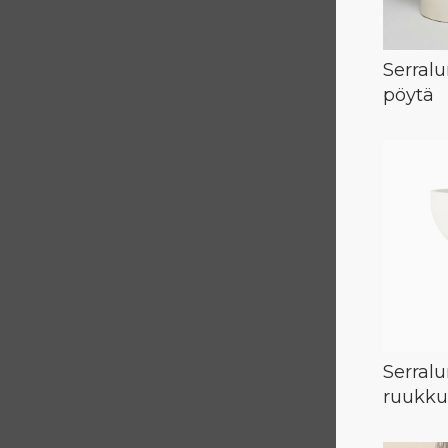
Serral
pöytä
Serral
ruukku