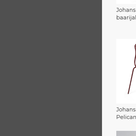
Johans
baarij
Johans
Pelican