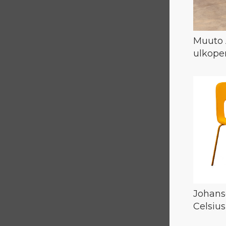
Muuto
ulkope
Johans
Celsius