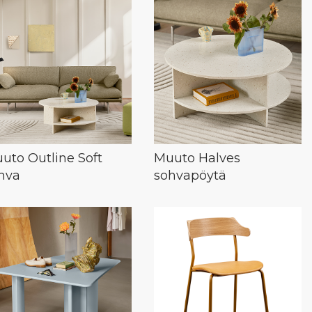
uto Outline Soft
Muuto Halves
hva
sohvapöytä