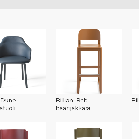
i Dune
Billiani Bob
Bi
atuoli
baarijakkara