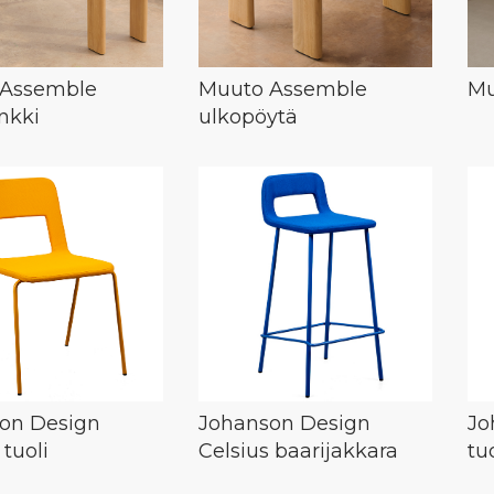
 Assemble
Muuto Assemble
Mu
nkki
ulkopöytä
on Design
Johanson Design
Jo
 tuoli
Celsius baarijakkara
tuo