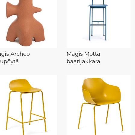
gis Archeo
Magis Motta
vupöytä
baarijakkara