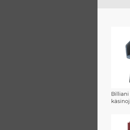
Billian
käsinoj