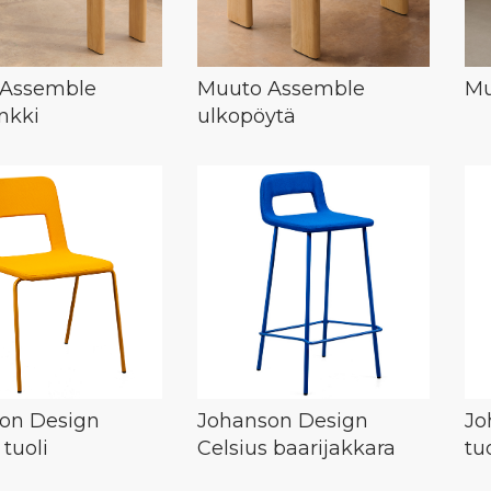
 Assemble
Muuto Assemble
Mu
nkki
ulkopöytä
on Design
Johanson Design
Jo
 tuoli
Celsius baarijakkara
tuo