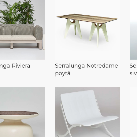
nga Riviera
Serralunga Notredame
Se
pöytä
si