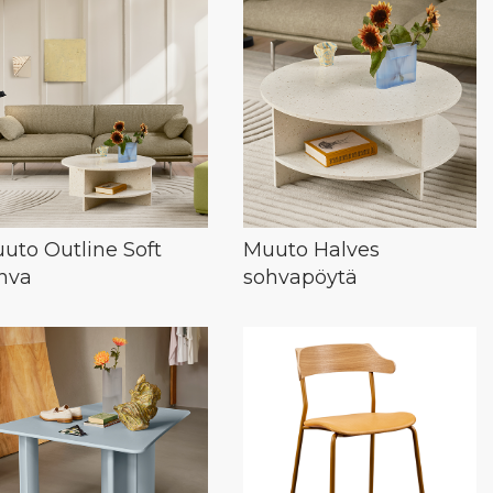
uto Outline Soft
Muuto Halves
hva
sohvapöytä