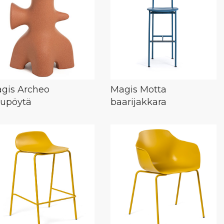
gis Archeo
Magis Motta
vupöytä
baarijakkara