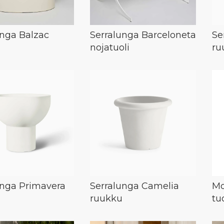
unga Balzac
Serralunga Barceloneta
Se
nojatuoli
ru
unga Primavera
Serralunga Camelia
Mo
ruukku
tuo