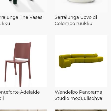
rralunga The Vases
Serralunga Uovo di
ukku
Colombo ruukku
nteforte Adelaide
Wendelbo Panorama
li
Studio moduulisohva