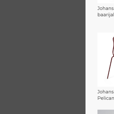
Johans
baarij
Johans
Pelican