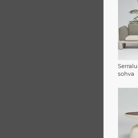
Serralu
sohva