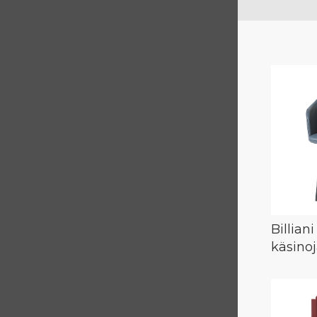
Billian
käsinoj