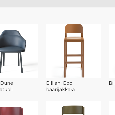
i Dune
Billiani Bob
Bi
atuoli
baarijakkara