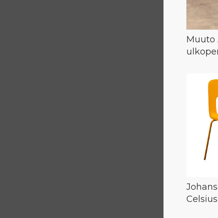
Muuto
ulkope
Johans
Celsius