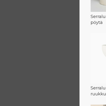
Serral
pöytä
Serral
ruukku