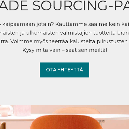
ADE SOURCING-P
ö kaipaamaan jotain? Kauttamme saa melkein ka
maisten ja ulkomaisten valmistajien tuotteita brän
tta. Voimme myös teettää kalusteita piirustuste
Kysy mitä vain – saat sen meiltä!
OTA YHTEYTTÄ