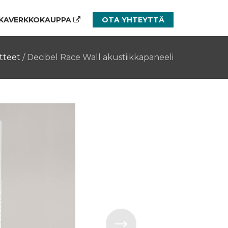
KAVERKKOKAUPPA
OTA YHTEYTTÄ
tteet
/
Decibel Race Wall akustiikkapaneeli