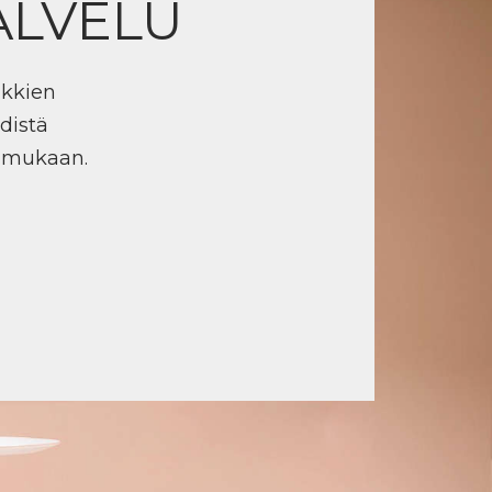
ALVELU
ikkien
distä
n mukaan.