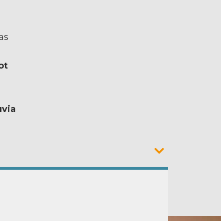
as
ot
uvia