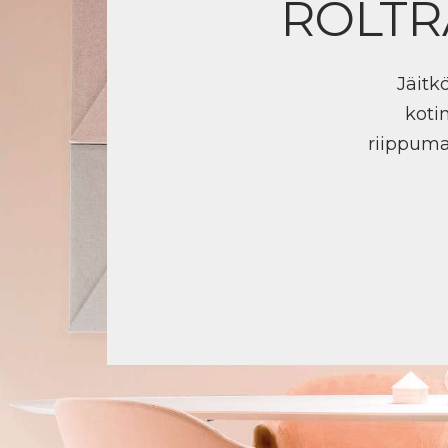
ROLTR
Jäitk
koti
riippuma