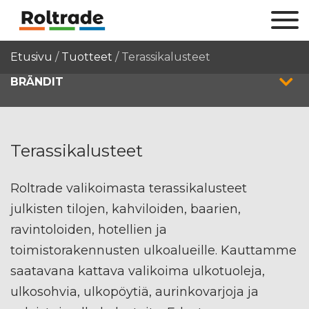
Etusivu
/
Tuotteet
/
Terassikalusteet
BRÄNDIT
Terassikalusteet
Roltrade valikoimasta terassikalusteet
julkisten tilojen, kahviloiden, baarien,
ravintoloiden, hotellien ja
toimistorakennusten ulkoalueille. Kauttamme
saatavana kattava valikoima ulkotuoleja,
ulkosohvia, ulkopöytiä, aurinkovarjoja ja