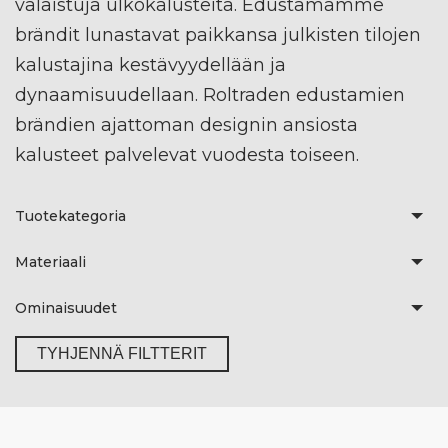
valaistuja ulkokalusteita. Edustamamme
brändit lunastavat paikkansa julkisten tilojen
kalustajina kestävyydellään ja
dynaamisuudellaan. Roltraden edustamien
brändien ajattoman designin ansiosta
kalusteet palvelevat vuodesta toiseen.
Tuotekategoria
Materiaali
Ominaisuudet
TYHJENNÄ FILTTERIT