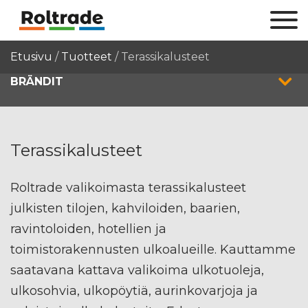
Etusivu
/
Tuotteet
/
Terassikalusteet
BRÄNDIT
Terassikalusteet
Roltrade valikoimasta terassikalusteet
julkisten tilojen, kahviloiden, baarien,
ravintoloiden, hotellien ja
toimistorakennusten ulkoalueille. Kauttamme
saatavana kattava valikoima ulkotuoleja,
ulkosohvia, ulkopöytiä, aurinkovarjoja ja