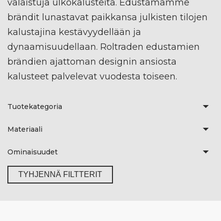
valaistuja ulkokalusteita. Edustamamme
brändit lunastavat paikkansa julkisten tilojen
kalustajina kestävyydellään ja
dynaamisuudellaan. Roltraden edustamien
brändien ajattoman designin ansiosta
kalusteet palvelevat vuodesta toiseen.
Tuotekategoria
Materiaali
Ominaisuudet
TYHJENNÄ FILTTERIT