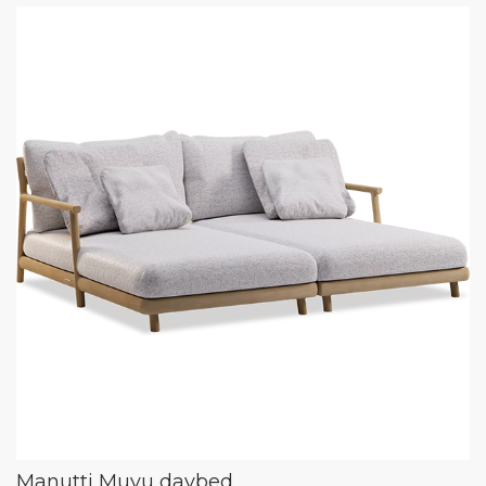
Manutti Muyu daybed