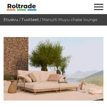
Etusivu
/
Tuotteet
/
Manutti Muyu chaise lounge