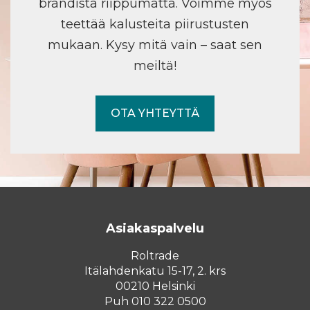
brändistä riippumatta. Voimme myös
teettää kalusteita piirustusten
mukaan. Kysy mitä vain – saat sen
meiltä!
OTA YHTEYTTÄ
Asiakaspalvelu
Roltrade
Itälahdenkatu 15-17, 2. krs
00210 Helsinki
Puh 010 322 0500