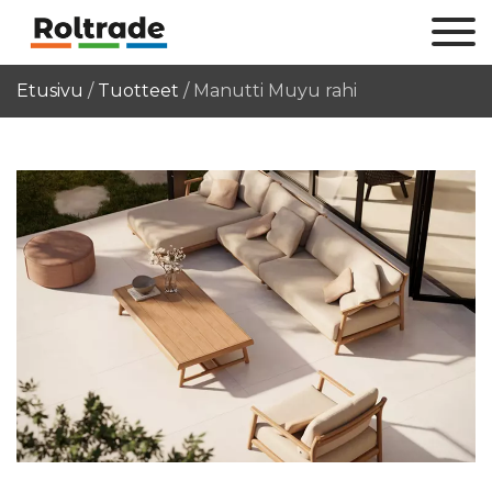
Etusivu
/
Tuotteet
/
Manutti Muyu rahi