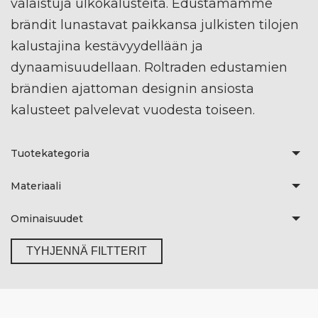
valaistuja ulkokalusteita. Edustamamme
brändit lunastavat paikkansa julkisten tilojen
kalustajina kestävyydellään ja
dynaamisuudellaan. Roltraden edustamien
brändien ajattoman designin ansiosta
kalusteet palvelevat vuodesta toiseen.
Tuotekategoria
Materiaali
Ominaisuudet
TYHJENNÄ FILTTERIT