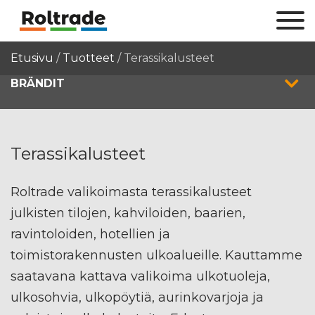
Etusivu
/
Tuotteet
/
Terassikalusteet
BRÄNDIT
Terassikalusteet
Roltrade valikoimasta terassikalusteet
julkisten tilojen, kahviloiden, baarien,
ravintoloiden, hotellien ja
toimistorakennusten ulkoalueille. Kauttamme
saatavana kattava valikoima ulkotuoleja,
ulkosohvia, ulkopöytiä, aurinkovarjoja ja