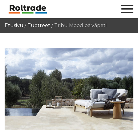
Etusivu
/
Tuotteet
/
Tribu Mood päiväpeti