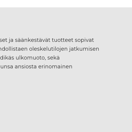
et ja säänkestävät tuotteet sopivat
ahdollistaen oleskelutilojen jatkumisen
endikäs ulkomuoto, sekä
lunsa ansiosta erinomainen