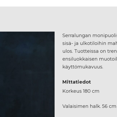
Serralungan monipuolis
sisä- ja ulkotiloihin m
ulos. Tuotteissa on tr
ensiluokkaisen muotoi
käyttömukavuus.
Mittatiedot
Korkeus 180 cm
Valaisimen halk. 56 cm