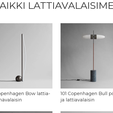
AIKKI LATTIAVALAISIM
openhagen Bow lattia-
101 Copenhagen Bull p
inävalaisin
ja lattiavalaisin