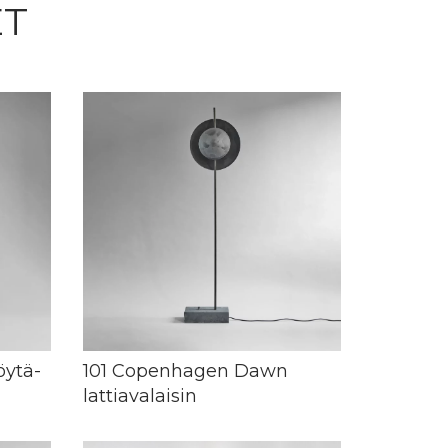
ET
öytä-
101 Copenhagen Dawn
lattiavalaisin