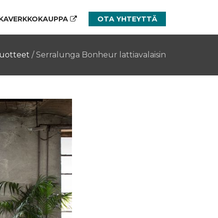
KAVERKKOKAUPPA
OTA YHTEYTTÄ
uotteet
/
Serralunga Bonheur lattiavalaisin