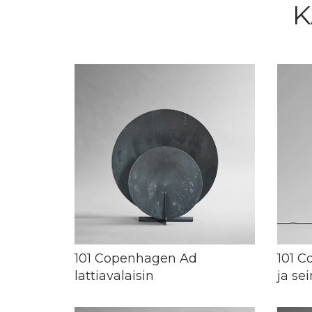
K
101 Copenhagen Ad
101 C
lattiavalaisin
ja se