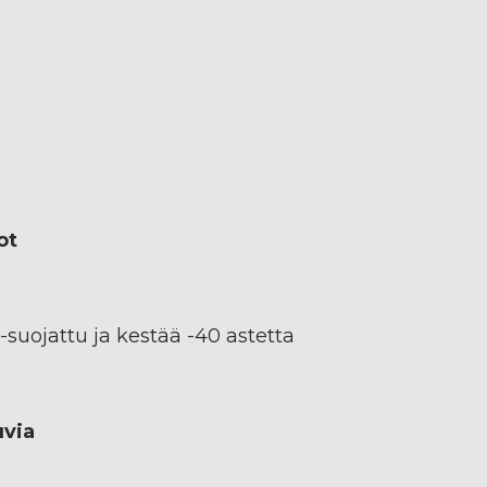
ot
-suojattu ja kestää -40 astetta
uvia