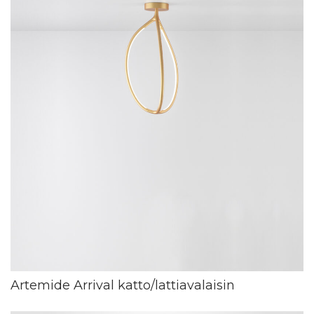
Artemide Arrival katto/lattiavalaisin