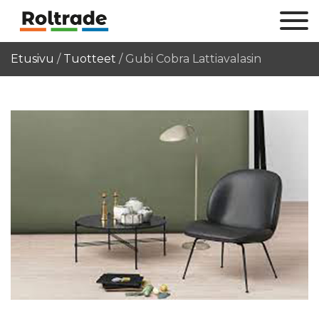
Etusivu
/
Tuotteet
/
Gubi Cobra Lattiavalasin