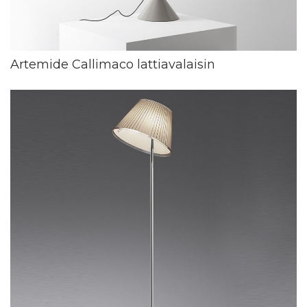
Artemide Callimaco lattiavalaisin