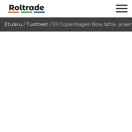
Etusivu
/
Tuotteet
/
101 Copenhagen Bow lattia- ja sein