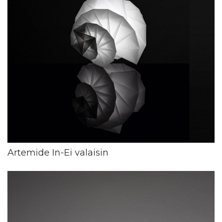
Artemide In-Ei valaisin