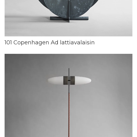
101 Copenhagen Ad lattiavalaisin