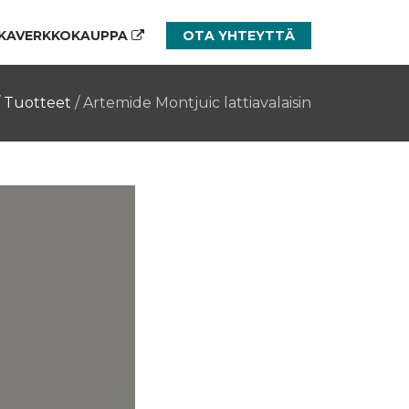
KAVERKKOKAUPPA
OTA YHTEYTTÄ
/
Tuotteet
/
Artemide Montjuic lattiavalaisin