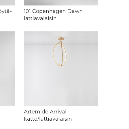
öytä-
101 Copenhagen Dawn
lattiavalaisin
m
Artemide Arrival
katto/lattiavalaisin