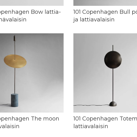
openhagen Bow lattia-
101 Copenhagen Bull p
inävalaisin
ja lattiavalaisin
Copenhagen The moon
101 Copenhagen Tote
valaisin
lattiavalaisin