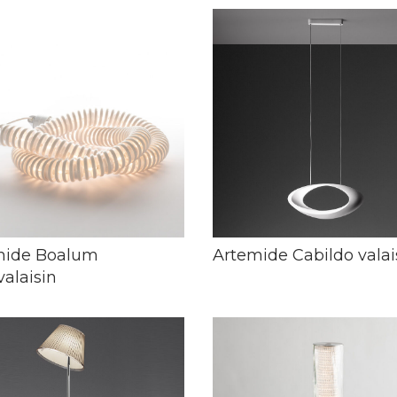
mide Boalum
Artemide Cabildo valai
valaisin