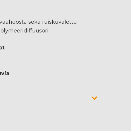
aahdosta sekä ruiskuvalettu
olymeeridiffuusori
ot
uvia