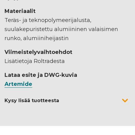
Materiaalit
Teräs- ja teknopolymeerijalusta,
suulakepuristettu alumiininen valaisimen
runko, alumiiniheijastin
Viimeistelyvaihtoehdot
Lisätietoja Roltradesta
Lataa esite ja DWG-kuvia
Artemide
Kysy lisää tuotteesta