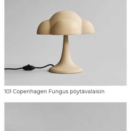
101 Copenhagen Fungus pöytävalaisin