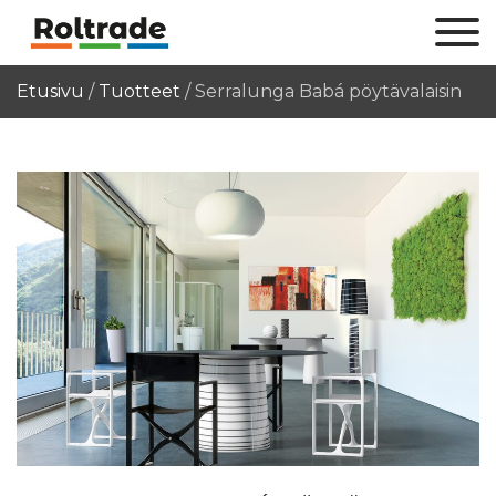
Etusivu
/
Tuotteet
/
Serralunga Babá pöytävalaisin