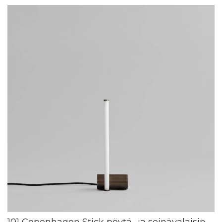
101 Copenhagen Stick pöytä- ja seinävalaisin