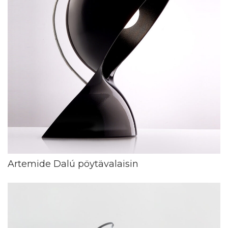
Artemide Dalú pöytävalaisin