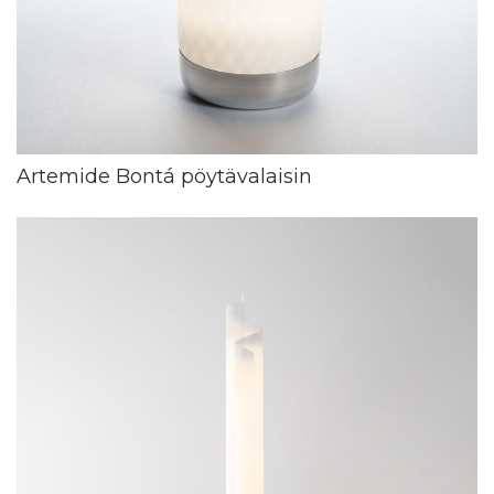
Artemide Bontá pöytävalaisin