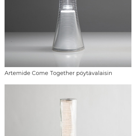
Artemide Come Together pöytävalaisin