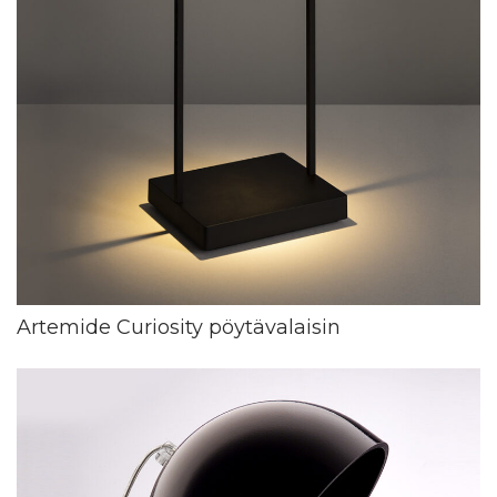
Artemide Curiosity pöytävalaisin