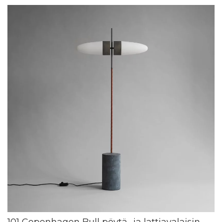
101 Copenhagen Bull pöytä- ja lattiavalaisin