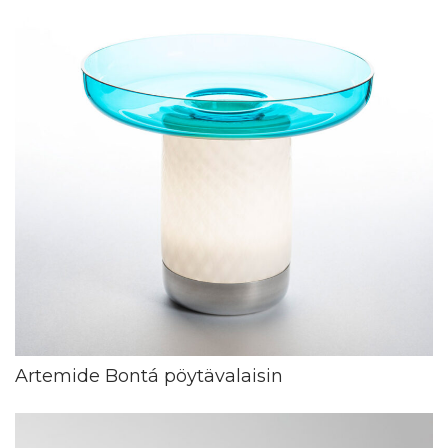
Artemide Bontá pöytävalaisin