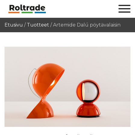
Etusivu
/
Tuotteet
/
Artemide Dalú pöytävalaisin