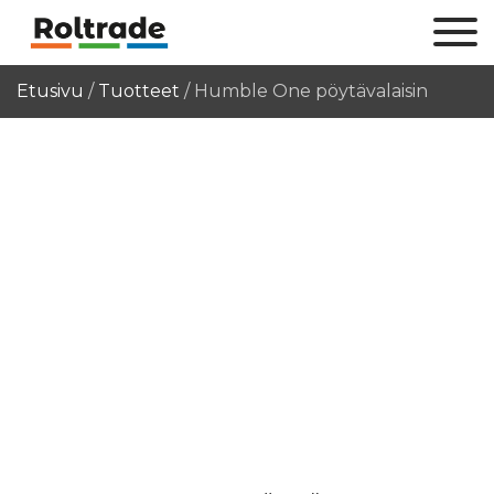
Etusivu
/
Tuotteet
/
Humble One pöytävalaisin