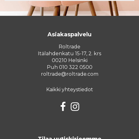
Asiakaspalvelu
Roltrade
Itälahdenkatu 15-17, 2. krs
00210 Helsinki
Puh 010 322 0500
roltrade@roltrade.com
Kaikki yhteystiedot
Facebook
Instagram
Tilaa uutiskirjeemme