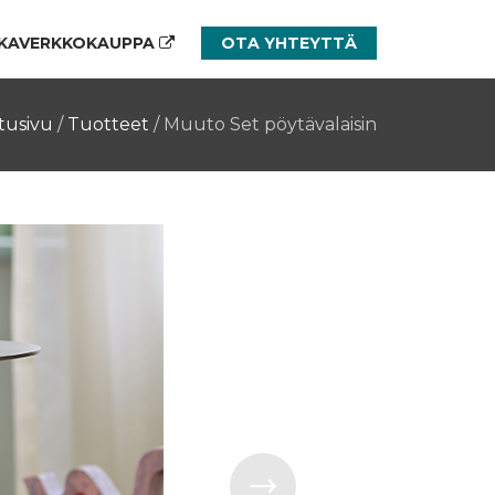
KAVERKKOKAUPPA
OTA YHTEYTTÄ
tusivu
/
Tuotteet
/
Muuto Set pöytävalaisin