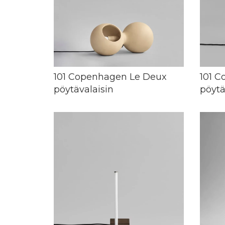
101 Copenhagen Le Deux
101 C
pöytävalaisin
pöytä