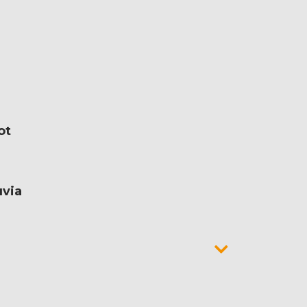
ot
uvia