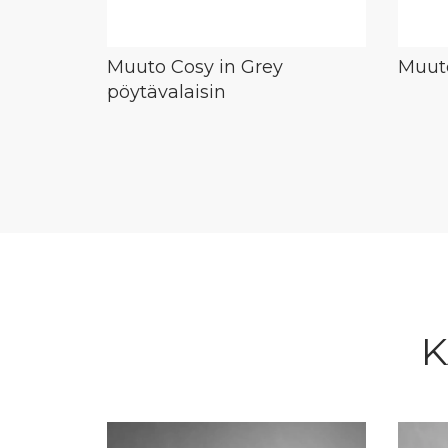
Muuto Cosy in Grey
Muuto
pöytävalaisin
K