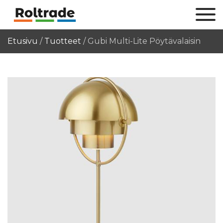
Etusivu
/
Tuotteet
/
Gubi Multi-Lite Pöytävalaisin