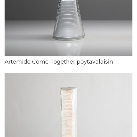
Artemide Come Together pöytävalaisin