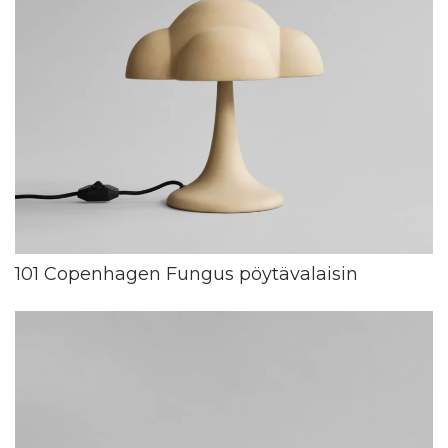
101 Copenhagen Fungus pöytävalaisin