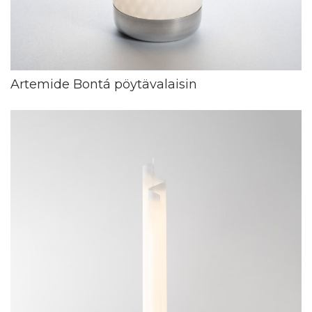
Artemide Bontá pöytävalaisin