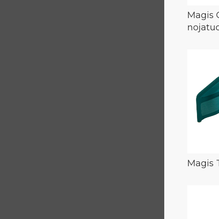
Magis O
nojatuo
Magis 