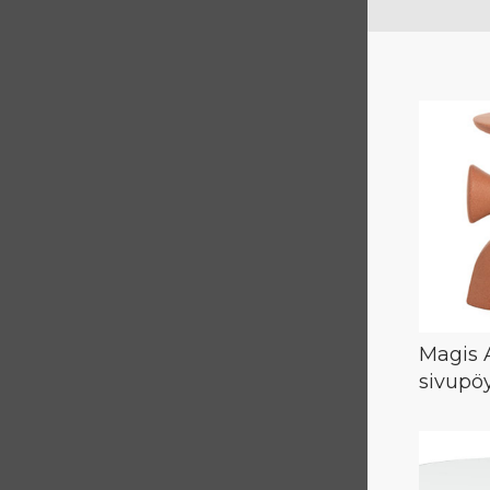
Magis 
sivupö