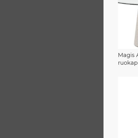
Magis 
ruokap