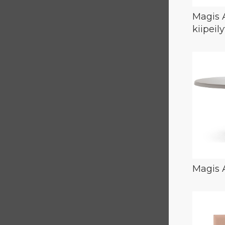
Magis 
kiipeil
Magis 