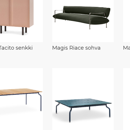
Tacito senkki
Magis Riace sohva
Ma