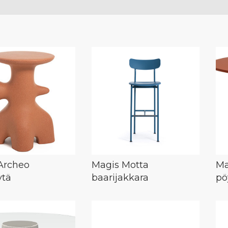
Archeo
Magis Motta
Ma
ytä
baarijakkara
pö