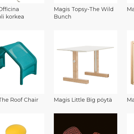
fficina
Magis Topsy-The Wild
Ma
li korkea
Bunch
The Roof Chair
Magis Little Big pöytä
Ma