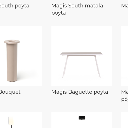
South pöytä
Magis South matala
Ma
pöytä
Bouquet
Magis Baguette pöytä
Ma
pö