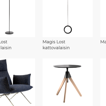
Lost
Magis Lost
Ma
alaisin
kattovalaisin