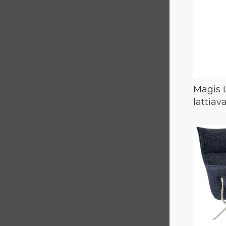
Magis 
lattiav