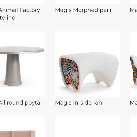
Animal Factory
Magis Morphed peili
Ma
yteline
All round pöytä
Magis In-side rahi
Ma