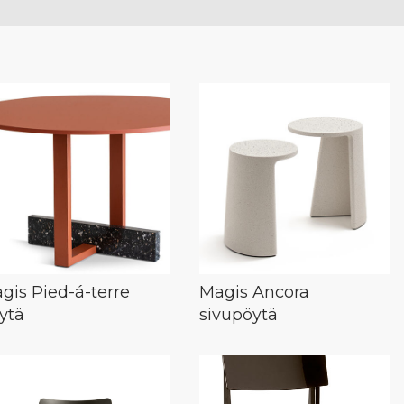
gis Pied-á-terre
Magis Ancora
ytä
sivupöytä