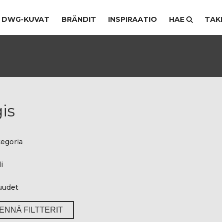
DWG-KUVAT
BRÄNDIT
INSPIRAATIO
HAE
TAK
is
egoria
i
uudet
ENNÄ FILTTERIT